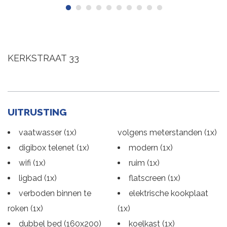
KERKSTRAAT 33
UITRUSTING
vaatwasser (1x)
volgens meterstanden (1x)
digibox telenet (1x)
modern (1x)
wifi (1x)
ruim (1x)
ligbad (1x)
flatscreen (1x)
verboden binnen te
elektrische kookplaat
roken (1x)
(1x)
dubbel bed (160x200)
koelkast (1x)