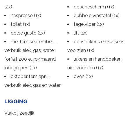
(2x)
douchescherm (1x)
nespresso (1x)
dubbele wastafel (1x)
toilet (1x)
tegelvloer (1x)
dolce gusto (1x)
lift (1x)
mei tem september -
donsdekens en kussens
verbruik elek, gas, water
voorzien (1x)
forfait 200 euro/maand
lakens en handdoeken
inbegrepen (1x)
niet voorzien (1x)
oktober tem april -
oven (1x)
verbruik elek, gas en water
LIGGING
Vlakbij zeedijk