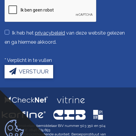
Ik heb het
privacybeleid
van deze website gelezen
en ga hiermee akkoord.
*
Verplicht in te vullen
VERSTUUR
Vastgoedmakelaar-bemiddelaar BIV nummer 503 350 en 504
602, BTW-BE 0846.674.693
BIV België Toezichthoudende autoriteit: Beroepsinstituut van