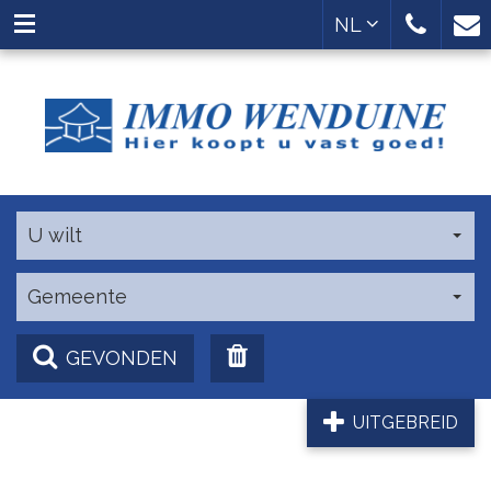
NL
U wilt
Gemeente
GEVONDEN
UITGEBREID