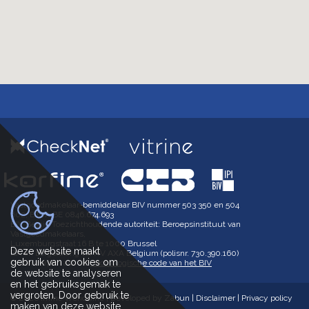
Vastgoedmakelaar-bemiddelaar BIV nummer 503 350 en 504
602, BTW-BE 0846.674.693
BIV België Toezichthoudende autoriteit: Beroepsinstituut van
Vastgoedmakelaars,
Luxemburgstraat 16 B te 1000 Brussel
Deze website maakt
BA en borgstelling via NV AXA Belgium (polisnr. 730.390.160)
gebruik van cookies om
Onderworpen aan de
deontologische code van het BIV
de website te analyseren
en het gebruiksgemak te
vergroten. Door gebruik te
© 2026 Immo Wenduine |
Developed by Zabun
|
Disclaimer
|
Privacy policy
maken van deze website