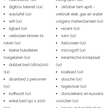
digibox telenet (1x)
oktober tem april -
wastafel (1x)
verbruik elek, gas en water
wifi (1x)
volgens meterstanden (1x)
ligbad (1x)
recent (1x)
verboden binnen te
ruim (1x)
roken (1x)
flatscreen (1x)
kleine huisdieren
microgolf (1x)
toegelaten (1x)
keramische kookplaat
dubbel bed (180x200)
(1x)
(1x)
koelkast (1x)
divanbed 2 personen
douche (1x)
(1x)
tegelvloer (1x)
koffiezet (1x)
donsdekens en kussens
enkel bed (90 x 200)
voorzien (1x)