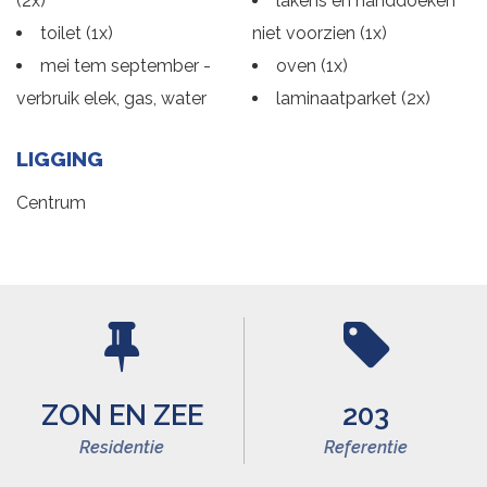
(2x)
lakens en handdoeken
toilet (1x)
niet voorzien (1x)
mei tem september -
oven (1x)
verbruik elek, gas, water
laminaatparket (2x)
LIGGING
Centrum
ZON EN ZEE
203
Residentie
Referentie