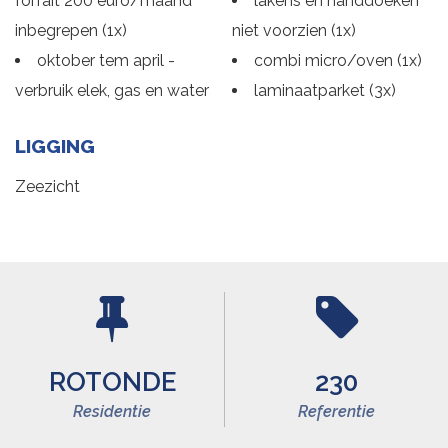
forfait 200 euro/maand
lakens en handdoeken
inbegrepen (1x)
niet voorzien (1x)
oktober tem april -
combi micro/oven (1x)
verbruik elek, gas en water
laminaatparket (3x)
LIGGING
Zeezicht
ROTONDE
230
Residentie
Referentie