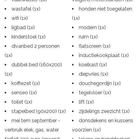
wastafel (1x)
honden niet toegelaten
wifi (1x)
(1x)
ligbad (1x)
modern (1x)
kinderstoel (1x)
ruim (1x)
divanbed 2 personen
flatscreen (1x)
(1x)
inductiekookplaat (1x)
dubbel bed (160x200)
koelkast (1x)
(1x)
diepvries (1x)
koffiezet (1x)
douchegordijn (1x)
senseo (1x)
tegelvloer (1x)
toilet (1x)
lift (1x)
stapelbed (90x200) (1x)
zijdelings zeezicht (1x)
mei tem september -
donsdekens en kussens
verbruik elek, gas, water
voorzien (1x)