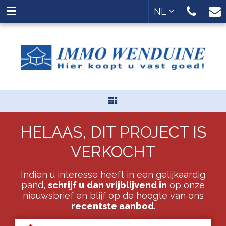
NL
HELAAS, DIT PROJECT IS
VERKOCHT
Indien u interesse heeft in een gelijkaardig
pand,
schrijf u dan vrijblijvend in
op onze
nieuwsbrief en blijf op de hoogte van ons
recentste aanbod
.