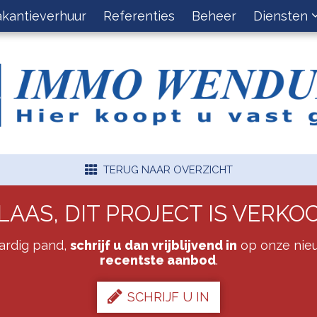
akantieverhuur
Referenties
Beheer
Diensten
TERUG NAAR OVERZICHT
LAAS, DIT PROJECT IS VERKO
aardig pand,
schrijf u dan vrijblijvend in
op onze nieu
recentste aanbod
.
SCHRIJF U IN