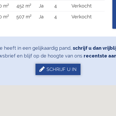
0 m²
452 m²
Ja
4
Verkocht
0 m²
507 m²
Ja
4
Verkocht
se heeft in een gelijkaardig pand,
schrijf u dan vrijbl
wsbrief en blijf op de hoogte van ons
recentste aa
SCHRIJF U IN