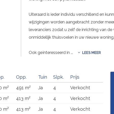
Uiteraard is ieder individu verschillend en k
wijzigingen worden aangebracht zonder meerpr
leveranciers zodat u zelf de inrichting van de
onmiddellijk thuisvoelen in uw nieuwe woning
Ook geïnteresseerd in
...
LEES MEER
p.
Opp.
Tuin
Slpk.
Prijs
0 m²
491 m²
Ja
4
Verkocht
0 m²
413 m²
Ja
4
Verkocht
0 m²
413 m²
Ja
4
Verkocht