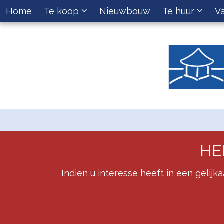
Home
Te koop
Nieuwbouw
Te huur
V
HE
Indien u interesse heeft in een gelijk