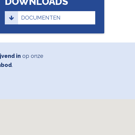
DOWNLOADS
DOCUMENTEN
ijvend in
op onze
nbod
.