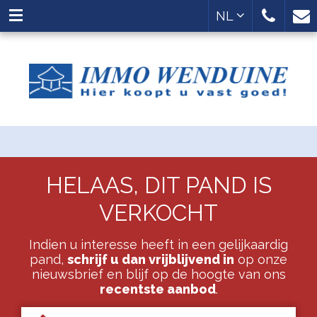
NL
HELAAS, DIT PAND IS
VERKOCHT
Indien u interesse heeft in een gelijkaardig
pand,
schrijf u dan vrijblijvend in
op onze
nieuwsbrief en blijf op de hoogte van ons
recentste aanbod
.