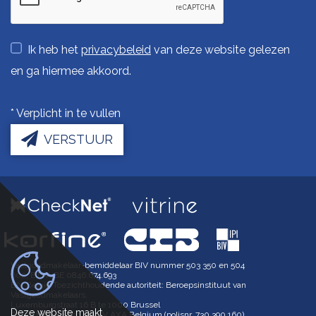
Ik heb het
privacybeleid
van deze website gelezen
en ga hiermee akkoord.
*
Verplicht in te vullen
VERSTUUR
Vastgoedmakelaar-bemiddelaar BIV nummer 503 350 en 504
602, BTW-BE 0846.674.693
BIV België Toezichthoudende autoriteit: Beroepsinstituut van
Vastgoedmakelaars,
Luxemburgstraat 16 B te 1000 Brussel
Deze website maakt
BA en borgstelling via NV AXA Belgium (polisnr. 730.390.160)