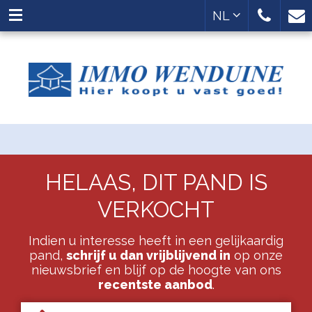
NL
HELAAS, DIT PAND IS
VERKOCHT
Indien u interesse heeft in een gelijkaardig
pand,
schrijf u dan vrijblijvend in
op onze
nieuwsbrief en blijf op de hoogte van ons
recentste aanbod
.