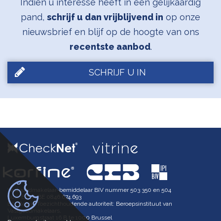
Indien u interesse heeft in een gelijkaardig
pand,
schrijf u dan vrijblijvend in
op onze
nieuwsbrief en blijf op de hoogte van ons
recentste aanbod
.
SCHRIJF U IN
Vastgoedmakelaar-bemiddelaar BIV nummer 503 350 en 504
602, BTW-BE 0846.674.693
BIV België Toezichthoudende autoriteit: Beroepsinstituut van
Vastgoedmakelaars,
Luxemburgstraat 16 B te 1000 Brussel