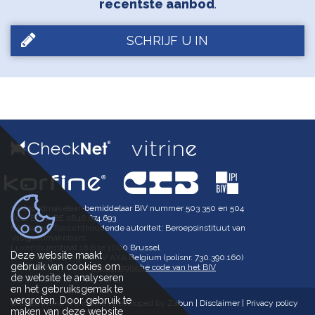
recentste aanbod
.
SCHRIJF U IN
Vastgoedmakelaar-bemiddelaar BIV nummer 503 350 en 504
602, BTW-BE 0846.674.693
BIV België Toezichthoudende autoriteit: Beroepsinstituut van
Vastgoedmakelaars,
Luxemburgstraat 16 B te 1000 Brussel
Deze website maakt
BA en borgstelling via NV AXA Belgium (polisnr. 730.390.160)
gebruik van cookies om
Onderworpen aan de
deontologische code van het BIV
de website te analyseren
en het gebruiksgemak te
vergroten. Door gebruik te
© 2026 Immo Wenduine |
Developed by Zabun
|
Disclaimer
|
Privacy policy
maken van deze website