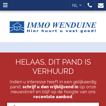
NL
HELAAS, DIT PAND IS
VERHUURD
Indien u interesse heeft in een gelijkaardig
pand,
schrijf u dan vrijblijvend in
op onze
nieuwsbrief en blijf op de hoogte van ons
recentste aanbod
.