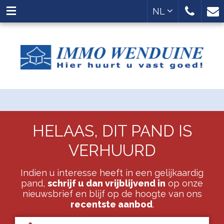
NL
HELAAS, DIT PAND IS
VERHUURD
Indien u interesse heeft in een gelijkaardig
pand,
schrijf u dan vrijblijvend in
op onze
nieuwsbrief en blijf op de hoogte van ons
recentste aanbod
.