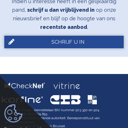
Indien u interesse heeft in een gelijkaardig
pand,
schrijf u dan vrijblijvend in
op onze
nieuwsbrief en blijf op de hoogte van ons
recentste aanbod
.
SCHRIJF U IN
Vastgoedmakelaar-bemiddelaar BIV nummer 503 350 en 504
602, BTW-BE 0846.674.693
BIV België Toezichthoudende autoriteit: Beroepsinstituut van
Vastgoedmakelaars,
Luxemburgstraat 16 B te 1000 Brussel