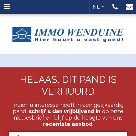
NL
HELAAS, DIT PAND IS
VERHUURD
Indien u interesse heeft in een gelijkaardig
pand,
schrijf u dan vrijblijvend in
op onze
nieuwsbrief en blijf op de hoogte van ons
recentste aanbod
.