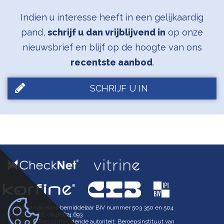
Indien u interesse heeft in een gelijkaardig
pand,
schrijf u dan vrijblijvend in
op onze
nieuwsbrief en blijf op de hoogte van ons
recentste aanbod
.
SCHRIJF U IN
Vastgoedmakelaar-bemiddelaar BIV nummer 503 350 en 504
602, BTW-BE 0846.674.693
BIV België Toezichthoudende autoriteit: Beroepsinstituut van