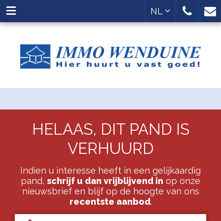
NL
HELAAS, DIT PAND IS
VERHUURD
Indien u interesse heeft in een gelijkaardig
pand,
schrijf u dan vrijblijvend in
op onze
nieuwsbrief en blijf op de hoogte van ons
recentste aanbod
.