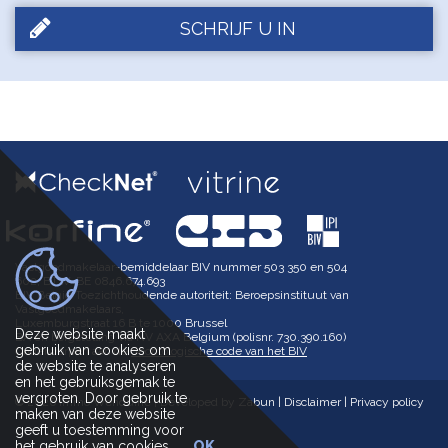
SCHRIJF U IN
Vastgoedmakelaar-bemiddelaar BIV nummer 503 350 en 504
602, BTW-BE 0846.674.693
BIV België Toezichthoudende autoriteit: Beroepsinstituut van
Vastgoedmakelaars,
Luxemburgstraat 16 B te 1000 Brussel
Deze website maakt
BA en borgstelling via NV AXA Belgium (polisnr. 730.390.160)
gebruik van cookies om
Onderworpen aan de
deontologische code van het BIV
de website te analyseren
en het gebruiksgemak te
vergroten. Door gebruik te
© 2026 Immo Wenduine |
Developed by Zabun
|
Disclaimer
|
Privacy policy
maken van deze website
geeft u toestemming voor
het gebruik van cookies.
OK