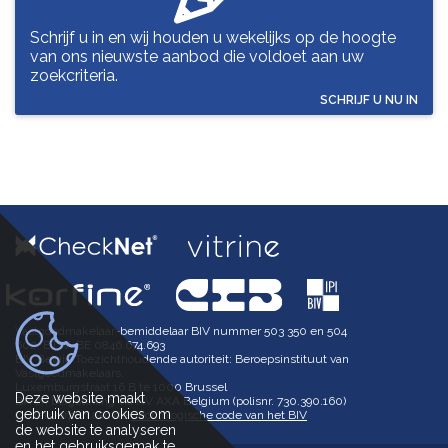
Schrijf u in en wij houden u wekelijks op de hoogte
van ons nieuwste aanbod die voldoet aan uw
zoekcriteria.
SCHRIJF U NU IN
Vastgoedmakelaar-bemiddelaar BIV nummer 503 350 en 504
602, BTW-BE 0846.674.693
BIV België Toezichthoudende autoriteit: Beroepsinstituut van
Vastgoedmakelaars,
Luxemburgstraat 16 B te 1000 Brussel
Deze website maakt
BA en borgstelling via NV AXA Belgium (polisnr. 730.390.160)
gebruik van cookies om
Onderworpen aan de
deontologische code van het BIV
de website te analyseren
en het gebruiksgemak te