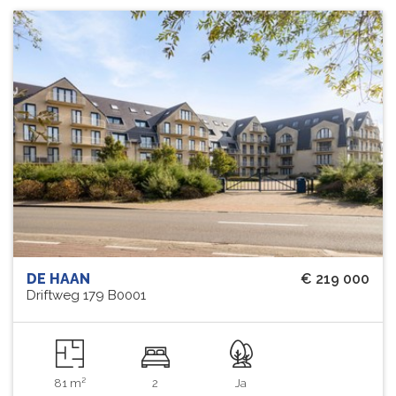
DE HAAN
€ 219 000
Driftweg 179 B0001
81 m²
2
Ja