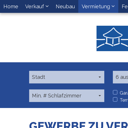
Home
Verkauf
Neubau
Vermietung
Fe
Stadt
6 au
Gar
Min. # Schlafzimmer
Ter
GEWERBE ZU VE