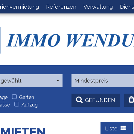
rienvermietung
Referenzen
Verwaltung
Diens
sgewählt
Mindestpreis
age
Garten
GEFUNDEN
rasse
Aufzug
RMIETEN
Liste