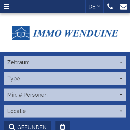
DE
Zeitraum
Type
Min. # Personen
Locatie
GEFUNDEN