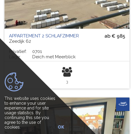
APPARTEMENT 2 SCHLAFZIMMER
ab € 985
Zeedijk 62
Privatief:
0701
Lage:
Deich met Meerblick
3
This website uses cookies
to enhance your user
experience and for site
usage statistics. By
continuing this site you
agree to the use of
cookies.
OK