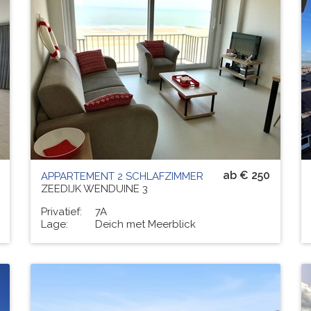
Residenz
PAUL-JEAN
# PERS.
4
ab € 250
APPARTEMENT 2 SCHLAFZIMMER
ZEEDIJK WENDUINE 3
Privatief:
7A
Lage:
Deich met Meerblick