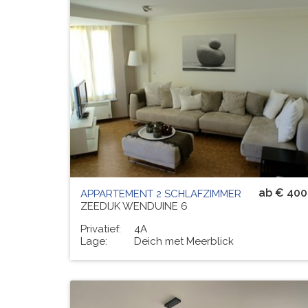
Residenz
TUILERIE 1
# PERS.
6
ab € 400
APPARTEMENT 2 SCHLAFZIMMER
ZEEDIJK WENDUINE 6
Privatief:
4A
Lage:
Deich met Meerblick