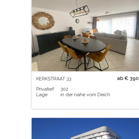
Residenz
COSMOPOLITE
# PERS.
4
ab € 390
KERKSTRAAT 33
Privatief:
302
Lage:
in der nahe vom Deich