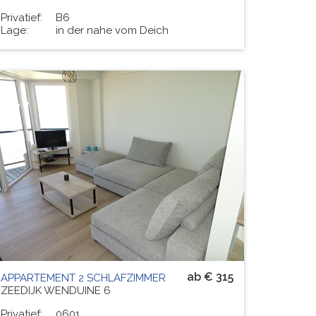
Privatief:
B6
Lage:
in der nahe vom Deich
Residenz
TUILERIE 1
# PERS.
6
ab € 315
APPARTEMENT 2 SCHLAFZIMMER
ZEEDIJK WENDUINE 6
Privatief:
0601