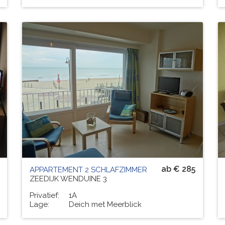
Residenz
PAUL-JEAN
# PERS.
5
ab € 285
APPARTEMENT 2 SCHLAFZIMMER
ZEEDIJK WENDUINE 3
Privatief:
1A
Lage:
Deich met Meerblick