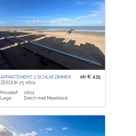
Residenz
JEANINE
# PERS.
3
ab € 435
APPARTEMENT 2 SCHLAFZIMMER
ZEEDIJK 25 0601
Privatief:
0601
Lage:
Deich met Meerblick