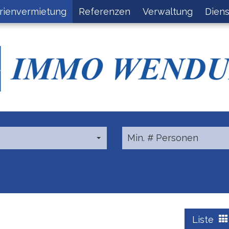
rienvermietung
Referenzen
Verwaltung
Diens
e
Min. # Personen
Liste