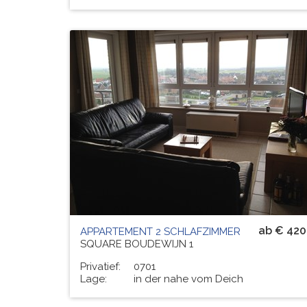
Residenz
DE BLEKKAARD
# PERS.
4
ab € 420
APPARTEMENT 2 SCHLAFZIMMER
SQUARE BOUDEWIJN 1
Privatief:
0701
Lage:
in der nahe vom Deich