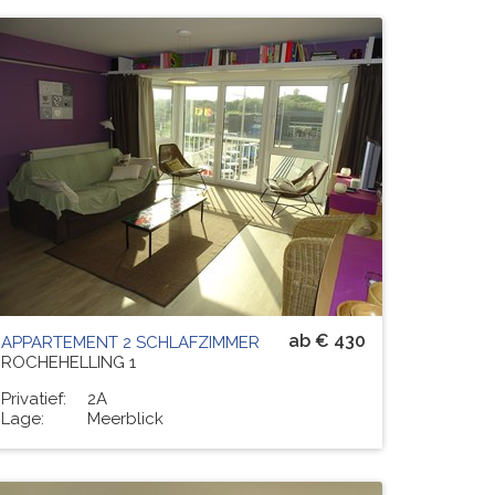
Residenz
ROTONDE
# PERS.
6
ab € 430
APPARTEMENT 2 SCHLAFZIMMER
ROCHEHELLING 1
Privatief:
2A
Lage:
Meerblick