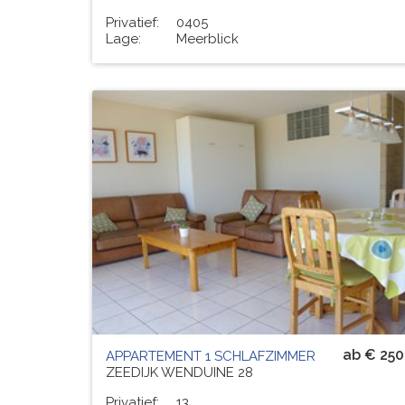
Privatief:
0405
Lage:
Meerblick
Residenz
TENIERS
# PERS.
5
ab € 250
APPARTEMENT 1 SCHLAFZIMMER
ZEEDIJK WENDUINE 28
Privatief:
13