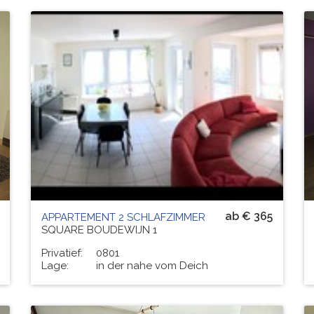
Residenz
DE BLEKKAARD
# PERS.
6
ab € 365
APPARTEMENT 2 SCHLAFZIMMER
SQUARE BOUDEWIJN 1
Privatief:
0801
Lage:
in der nahe vom Deich