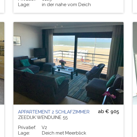
Lage:
in der nahe vom Deich
Residenz
LES BRUYERES
# PERS.
5
ab € 905
APPARTEMENT 2 SCHLAFZIMMER
ZEEDIJK WENDUINE 55
Privatief:
V2
Lage:
Deich met Meerblick