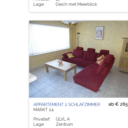
Lage:
Deich met Meerblick
Residenz
VERTINGA
# PERS.
6
ab € 265
APPARTEMENT 2 SCHLAFZIMMER
MARKT 24
Privatief:
GLVL A
Lage:
Zentrum