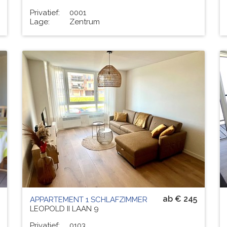
Privatief:
0001
Lage:
Zentrum
Residenz
ROYAL PALACE
# PERS.
4
ab € 245
APPARTEMENT 1 SCHLAFZIMMER
LEOPOLD II LAAN 9
Privatief:
0103