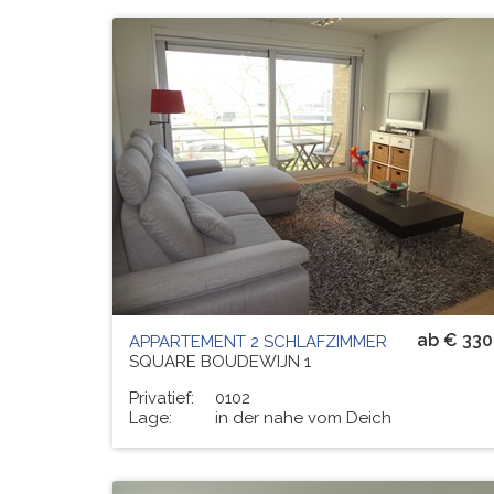
Residenz
DE BLEKKAARD
# PERS.
5
ab € 330
APPARTEMENT 2 SCHLAFZIMMER
SQUARE BOUDEWIJN 1
Privatief:
0102
Lage:
in der nahe vom Deich