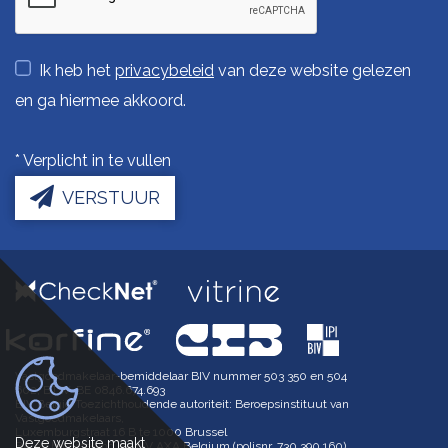
Ik heb het
privacybeleid
van deze website gelezen
en ga hiermee akkoord.
*
Verplicht in te vullen
VERSTUUR
Vastgoedmakelaar-bemiddelaar BIV nummer 503 350 en 504
602, BTW-BE 0846.674.693
BIV België Toezichthoudende autoriteit: Beroepsinstituut van
Vastgoedmakelaars,
Luxemburgstraat 16 B te 1000 Brussel
Deze website maakt
BA en borgstelling via NV AXA Belgium (polisnr. 730.390.160)