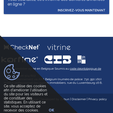
en ligne ?
INSCRIVEZ-VOUS MAINTENANT
Agent immobilier agréé en Belgique Soumis au
code déontologique de
l’IPI
BIV 503 350 et 504 602
RC et cautionnement via AXA Belgium (numéro de police: 730.390.160)
Institut professionnel des agents immobiliers, rue du Luxembourg 16 B,
Ce site utilise des cookies
1000 Bruxelles
afin d'améliorer l'utilisation
du site pour les visiteurs et
de constituer des
© 2026 Immo Wenduine |
Developed by Zabun
|
Disclaimer
|
Privacy policy
statistiques. En utilisant ce
site, vous acceptez de
recevoir des cookies.
OK