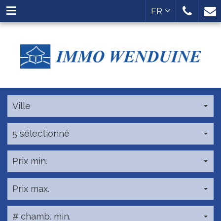
FR
Ville
5 sélectionné
Prix min.
Prix max.
# chamb. min.