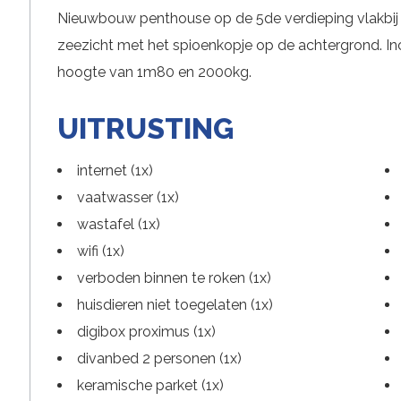
Nieuwbouw penthouse op de 5de verdieping vlakbij d
zeezicht met het spioenkopje op de achtergrond. Incl
hoogte van 1m80 en 2000kg.
UITRUSTING
internet (1x)
vaatwasser (1x)
wastafel (1x)
wifi (1x)
verboden binnen te roken (1x)
huisdieren niet toegelaten (1x)
digibox proximus (1x)
divanbed 2 personen (1x)
keramische parket (1x)