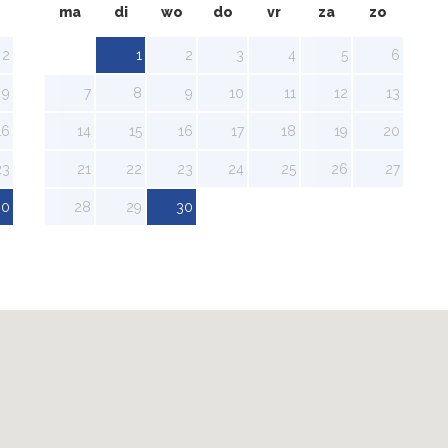
ma
di
wo
do
vr
za
zo
2
1
2
3
4
5
6
9
7
8
9
10
11
12
13
16
14
15
16
17
18
19
20
23
21
22
23
24
25
26
27
30
28
29
30