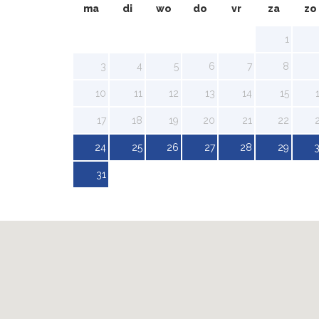
ma
di
wo
do
vr
za
zo
1
3
4
5
6
7
8
10
11
12
13
14
15
17
18
19
20
21
22
24
25
26
27
28
29
31