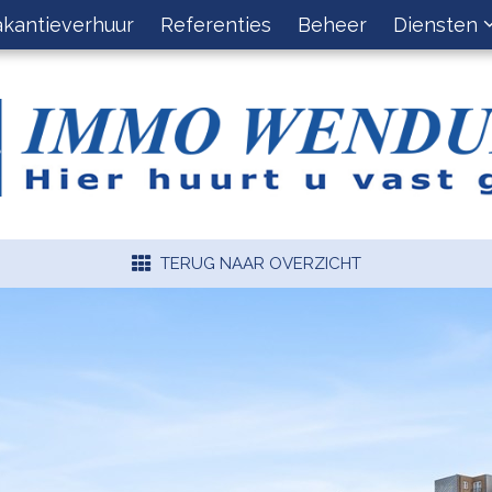
akantieverhuur
Referenties
Beheer
Diensten
TERUG NAAR OVERZICHT