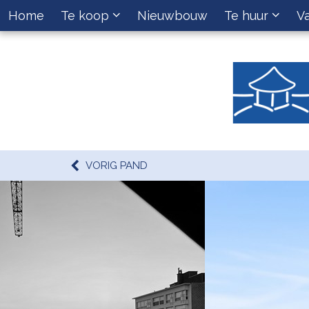
Home
Te koop
Nieuwbouw
Te huur
V
VORIG PAND