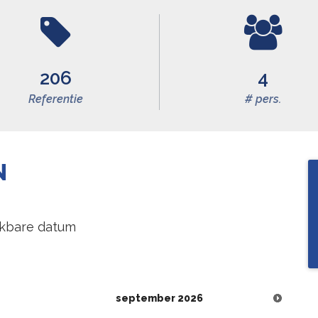
206
4
Referentie
# pers.
N
ikbare datum
september
2026