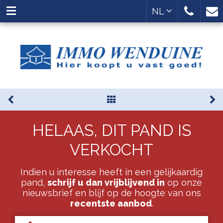
NL
HELAAS, DIT PAND IS
VERKOCHT
Indien u interesse heeft in een gelijkaardig
pand,
schrijf u dan vrijblijvend in
op onze
nieuwsbrief en blijf op de hoogte van ons
recentste aanbod
.