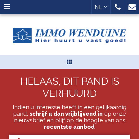
NL
HELAAS, DIT PAND IS
VERHUURD
Indien u interesse heeft in een gelijkaardig
pand,
schrijf u dan vrijblijvend in
op onze
nieuwsbrief en blijf op de hoogte van ons
recentste aanbod
.