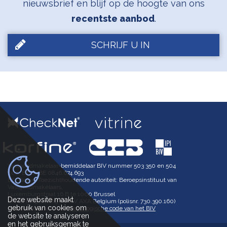
nieuwsbrief en blijf op de hoogte van ons
recentste aanbod
.
SCHRIJF U IN
Vastgoedmakelaar-bemiddelaar BIV nummer 503 350 en 504
602, BTW-BE 0846.674.693
BIV België Toezichthoudende autoriteit: Beroepsinstituut van
Vastgoedmakelaars,
Luxemburgstraat 16 B te 1000 Brussel
Deze website maakt
BA en borgstelling via NV AXA Belgium (polisnr. 730.390.160)
gebruik van cookies om
Onderworpen aan de
deontologische code van het BIV
de website te analyseren
en het gebruiksgemak te